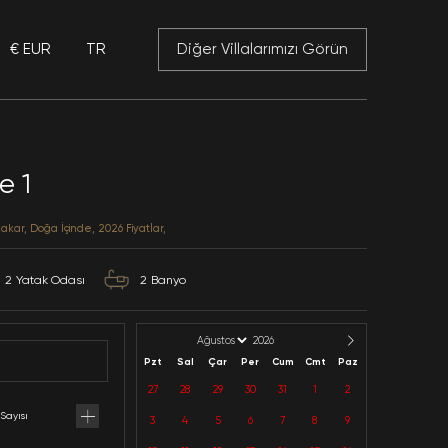
€ EUR
TR
 Mansory
Villa Zübeyde 1
Antalya / Kalkan / Saribelen
Kategoriler: Balayı, Muhafazakar, Doğa İçinde, 2026 Fiy
4
Kapasite
2
Yatak Odası