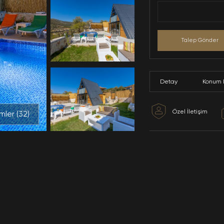
Tüm Resimler (
32
)